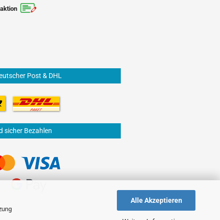
aktion
eutscher Post & DHL
d sicher Bezahlen
Alle Akzeptieren
tzung