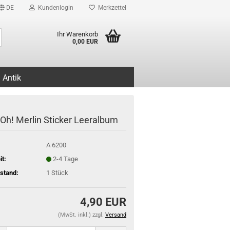
DE
Kundenlogin
Merkzettel
Suche...
Ihr Warenkorb
0,00 EUR
Antik
-Oh! Merlin Sticker Leeralbum
A 6200
it:
2-4 Tage
stand:
1
Stück
4,90 EUR
(MwSt. inkl.) zzgl.
Versand