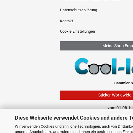
Datenschutzerklärung
Kontakt
Cookie Einstellungen
Meine Shop Emp
Sammler S
Sticker-Worldwide 
vom 01.08. bi
ist der Shop ge
Diese Webseite verwendet Cookies und andere T
Vertrag widerrufen
Wir verwenden Cookies und ähnliche Technologien, auch von Drittanbie
unseres Angebotes zu analysieren und Ihnen ein bestmögliches Einkauf