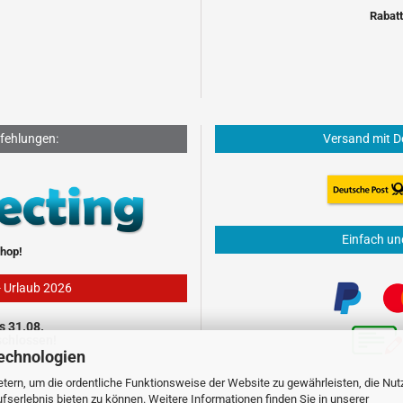
Rabatt
fehlungen:
Versand mit D
Einfach un
hop!
- Urlaub 2026
s 31.08.
schlossen!
echnologien
tern, um die ordentliche Funktionsweise der Website zu gewährleisten, die Nu
serlebnis bieten zu können. Weitere Informationen finden Sie in unserer