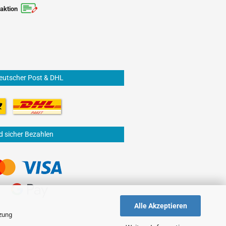
aktion
eutscher Post & DHL
d sicher Bezahlen
Alle Akzeptieren
tzung