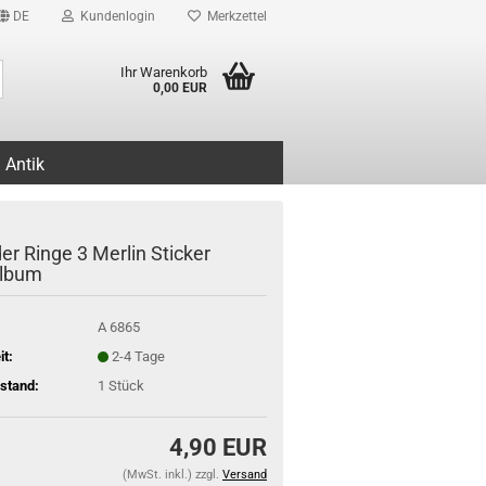
DE
Kundenlogin
Merkzettel
Suche...
Ihr Warenkorb
0,00 EUR
Antik
er Ringe 3 Merlin Sticker
album
A 6865
it:
2-4 Tage
stand:
1
Stück
4,90 EUR
(MwSt. inkl.) zzgl.
Versand