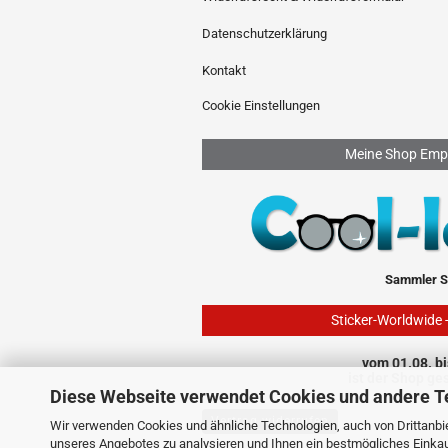
Datenschutzerklärung
Kontakt
Cookie Einstellungen
Meine Shop Emp
Sammler S
Sticker-Worldwide 
vom 01.08. bi
ist der Shop ge
Diese Webseite verwendet Cookies und andere T
Vertrag widerrufen
Wir verwenden Cookies und ähnliche Technologien, auch von Drittanbie
unseres Angebotes zu analysieren und Ihnen ein bestmögliches Einkauf