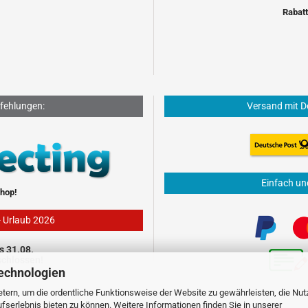
Rabatt
fehlungen:
Versand mit D
Einfach un
hop!
- Urlaub 2026
s 31.08.
schlossen!
echnologien
tern, um die ordentliche Funktionsweise der Website zu gewährleisten, die Nu
serlebnis bieten zu können. Weitere Informationen finden Sie in unserer