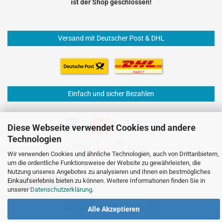
ist der Shop geschlossen!
Versand mit Deutscher Post & DHL
Einfach und sicher Bezahlen
Diese Webseite verwendet Cookies und andere
Technologien
Wir verwenden Cookies und ähnliche Technologien, auch von Drittanbietern,
um die ordentliche Funktionsweise der Website zu gewährleisten, die
Nutzung unseres Angebotes zu analysieren und Ihnen ein bestmögliches
Einkaufserlebnis bieten zu können. Weitere Informationen finden Sie in
Vertrag widerrufen
unserer
Datenschutzerklärung
.
Internetshop
by Gambio.de © 2026
Alle Akzeptieren