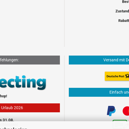
Bes
Zustand
Rabatt
fehlungen:
Versand mit D
Einfach un
hop!
- Urlaub 2026
s 31.08.
schlossen!