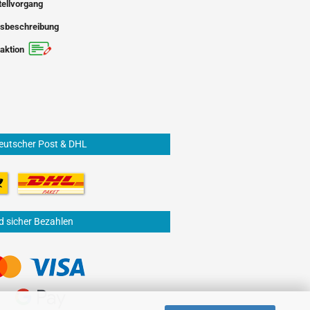
tellvorgang
sbeschreibung
aktion
eutscher Post & DHL
d sicher Bezahlen