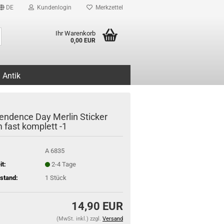
DE
Kundenlogin
Merkzettel
Suche...
Ihr Warenkorb
0,00 EUR
Antik
endence Day Merlin Sticker
 fast komplett -1
A 6835
it:
2-4 Tage
stand:
1
Stück
14,90 EUR
(MwSt. inkl.) zzgl.
Versand