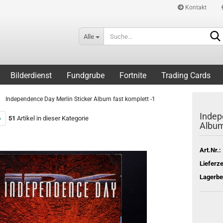
Kontakt
Alle
Bilderdienst
Fundgrube
Fortnite
Trading Cards
»
Independence Day Merlin Sticker Album fast komplett -1
Indep
»
51
Artikel in dieser Kategorie
Album
Art.Nr.:
Lieferze
Lagerbe