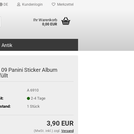
DE
Kundenlogin
Merkzettel
Suche...
Ihr Warenkorb
0,00 EUR
Antik
t 09 Panini Sticker Album
üllt
A 6910
it:
2-4 Tage
stand:
1
Stück
3,90 EUR
(MwSt. inkl.) zzgl.
Versand