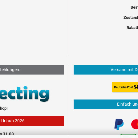
Bes
Zustand
Rabatt
fehlungen:
Versand mit D
Einfach un
hop!
- Urlaub 2026
s 31.08.