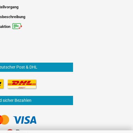
tellvorgang
sbeschreibung
aktion
eutscher Post & DHL
d sicher Bezahlen