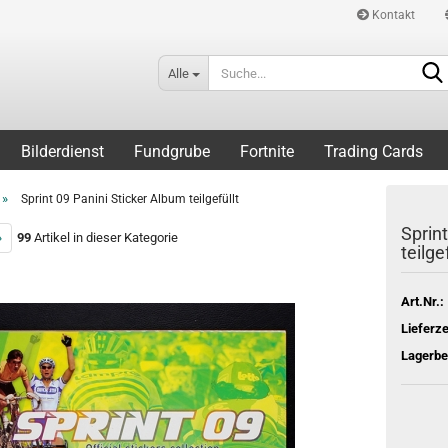
Kontakt
Alle
Bilderdienst
Fundgrube
Fortnite
Trading Cards
»
Sprint 09 Panini Sticker Album teilgefüllt
Sprin
»
99
Artikel in dieser Kategorie
teilgef
Art.Nr.:
Lieferze
Lagerbe