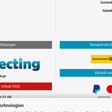
Zustand
Rabatt
fehlungen:
Versand mit D
Einfach un
hop!
- Urlaub 2026
s 31.08.
schlossen!
echnologien