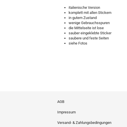
italienische Version
komplett mit allen Stickern
in gutem Zustand
wenige Gebrauchsspuren
die Mittelseite ist lose
sauber eingeklebte Sticker
saubere und feste Seiten
siehe Fotos
AGB
Impressum
Versand- & Zahlungsbedingungen