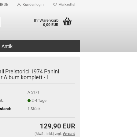
DE
Kundenlogin
Merkzettel
Suche...
Ihr Warenkorb
0,00 EUR
Antik
i Preistorici 1974 Panini
r Album komplett - I
A 5171
it:
2-4 Tage
stand:
1
Stück
129,90 EUR
(MwSt. inkl.) zzgl.
Versand