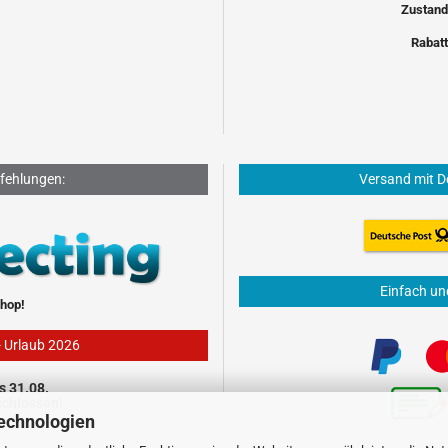
Zustand
Rabatt
fehlungen:
Versand mit D
Einfach un
hop!
- Urlaub 2026
s 31.08.
schlossen!
echnologien