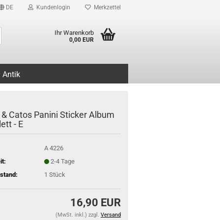
DE
Kundenlogin
Merkzettel
Suche...
Ihr Warenkorb
0,00 EUR
Antik
 & Catos Panini Sticker Album
tt - E
A 4226
it:
2-4 Tage
stand:
1
Stück
16,90 EUR
(MwSt. inkl.) zzgl.
Versand