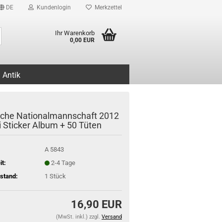
DE
Kundenlogin
Merkzettel
Suche...
Ihr Warenkorb
0,00 EUR
Antik
che Nationalmannschaft 2012
i Sticker Album + 50 Tüten
A 5843
it:
2-4 Tage
stand:
1
Stück
16,90 EUR
(MwSt. inkl.) zzgl.
Versand