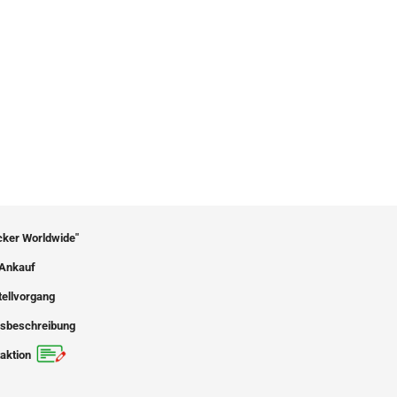
icker Worldwide"
Ankauf
tellvorgang
sbeschreibung
aktion