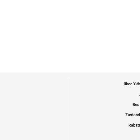
über "St
Bes
Zustand
Rabatt