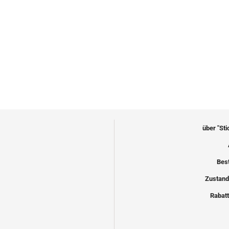
über "St
Bes
Zustand
Rabatt