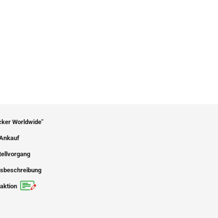
icker Worldwide"
Ankauf
tellvorgang
sbeschreibung
aktion