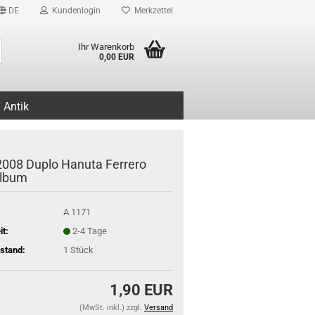
DE
Kundenlogin
Merkzettel
Suche...
Ihr Warenkorb
0,00 EUR
Antik
2008 Duplo Hanuta Ferrero
album
A 1171
it:
2-4 Tage
stand:
1
Stück
1,90 EUR
(MwSt. inkl.) zzgl.
Versand