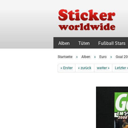
Alben
Tüten
Fußball Stars
»
»
»
Startseite
Alben
Euro
Goal 20
« Erster
« zurück
weiter »
Letzter 