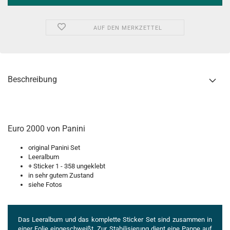
AUF DEN MERKZETTEL
Beschreibung
Euro 2000 von Panini
original Panini Set
Leeralbum
+ Sticker 1 - 358 ungeklebt
in sehr gutem Zustand
siehe Fotos
Das Leeralbum und das komplette Sticker Set sind zusammen in
einer Folie eingeschweißt. Zur Stabilisierung dient eine Pappe auf