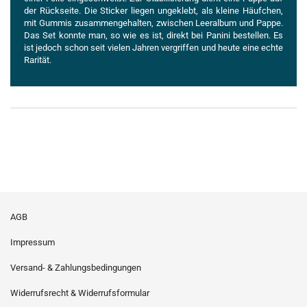
der Rückseite. Die Sticker liegen ungeklebt, als kleine Häufchen,
mit Gummis zusammengehalten, zwischen Leeralbum und Pappe.
Das Set konnte man, so wie es ist, direkt bei Panini bestellen. Es
ist jedoch schon seit vielen Jahren vergriffen und heute eine echte
Rarität.
AGB
Impressum
Versand- & Zahlungsbedingungen
Widerrufsrecht & Widerrufsformular