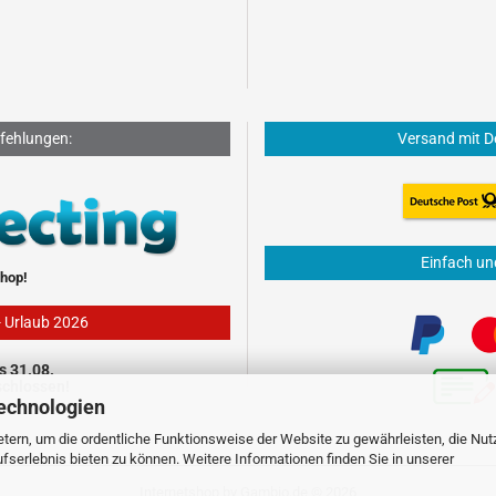
fehlungen:
Versand mit D
Einfach un
hop!
- Urlaub 2026
s 31.08.
schlossen!
echnologien
tern, um die ordentliche Funktionsweise der Website zu gewährleisten, die Nu
serlebnis bieten zu können. Weitere Informationen finden Sie in unserer
Internetshop
by Gambio.de © 2026