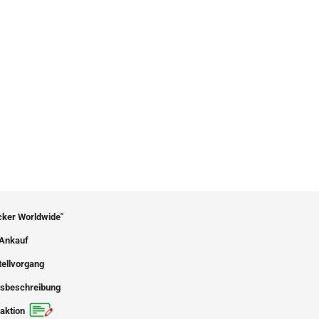
icker Worldwide"
Ankauf
tellvorgang
sbeschreibung
aktion