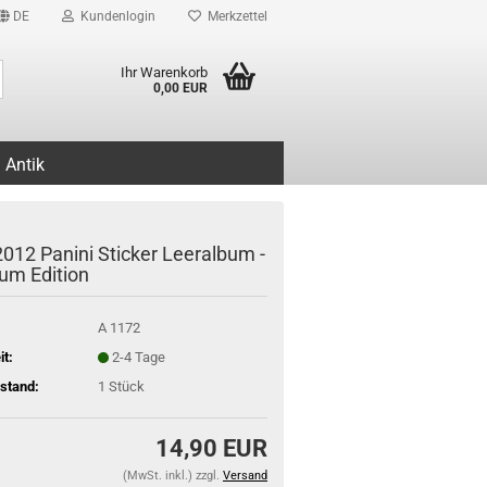
DE
Kundenlogin
Merkzettel
Suche...
Ihr Warenkorb
0,00 EUR
Antik
2012 Panini Sticker Leeralbum -
num Edition
A 1172
it:
2-4 Tage
stand:
1
Stück
14,90 EUR
(MwSt. inkl.) zzgl.
Versand