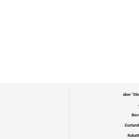
über "St
Bes
Zustand
Rabatt