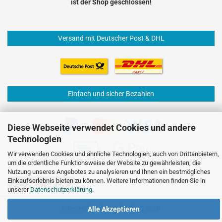
ist der Shop geschlossen!
Versand mit Deutscher Post & DHL
Einfach und sicher Bezahlen
Diese Webseite verwendet Cookies und andere
Technologien
Wir verwenden Cookies und ähnliche Technologien, auch von Drittanbietern,
um die ordentliche Funktionsweise der Website zu gewährleisten, die
Nutzung unseres Angebotes zu analysieren und Ihnen ein bestmögliches
Einkaufserlebnis bieten zu können. Weitere Informationen finden Sie in
Vertrag widerrufen
unserer
Datenschutzerklärung
.
Internetshop
by Gambio.de © 2026
Alle Akzeptieren