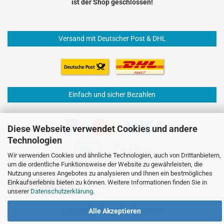
ist der Shop geschlossen!
Versand mit Deutscher Post & DHL
Einfach und sicher Bezahlen
Diese Webseite verwendet Cookies und andere
Technologien
Wir verwenden Cookies und ähnliche Technologien, auch von Drittanbietern,
um die ordentliche Funktionsweise der Website zu gewährleisten, die
Nutzung unseres Angebotes zu analysieren und Ihnen ein bestmögliches
Einkaufserlebnis bieten zu können. Weitere Informationen finden Sie in
Vertrag widerrufen
unserer
Datenschutzerklärung
.
Internetshop
by Gambio.de © 2026
Alle Akzeptieren