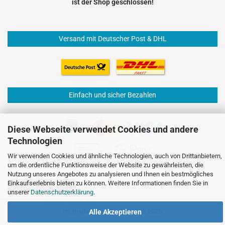
ist der Shop geschlossen!
Versand mit Deutscher Post & DHL
Einfach und sicher Bezahlen
Diese Webseite verwendet Cookies und andere
Technologien
Wir verwenden Cookies und ähnliche Technologien, auch von Drittanbietern,
um die ordentliche Funktionsweise der Website zu gewährleisten, die
Nutzung unseres Angebotes zu analysieren und Ihnen ein bestmögliches
Einkaufserlebnis bieten zu können. Weitere Informationen finden Sie in
Vertrag widerrufen
unserer
Datenschutzerklärung
.
Internetshop
by Gambio.de © 2026
Alle Akzeptieren