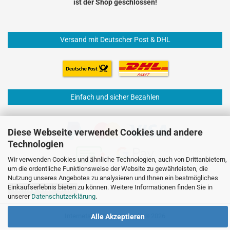
ist der Shop geschlossen!
Versand mit Deutscher Post & DHL
Einfach und sicher Bezahlen
Diese Webseite verwendet Cookies und andere
Technologien
Wir verwenden Cookies und ähnliche Technologien, auch von Drittanbietern,
um die ordentliche Funktionsweise der Website zu gewährleisten, die
Nutzung unseres Angebotes zu analysieren und Ihnen ein bestmögliches
Einkaufserlebnis bieten zu können. Weitere Informationen finden Sie in
Vertrag widerrufen
unserer
Datenschutzerklärung
.
Internetshop
by Gambio.de © 2026
Alle Akzeptieren