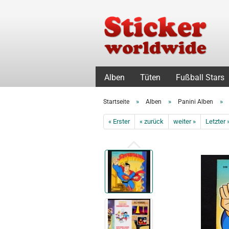
Alben
Tüten
Fußball Stars
»
»
»
Startseite
Alben
Panini Alben
« Erster
« zurück
weiter »
Letzter 