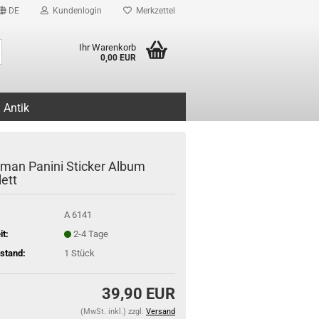
DE
Kundenlogin
Merkzettel
Suche...
Ihr Warenkorb
0,00 EUR
Antik
man Panini Sticker Album
ett
A 6141
it:
2-4 Tage
stand:
1
Stück
39,90 EUR
(MwSt. inkl.) zzgl.
Versand