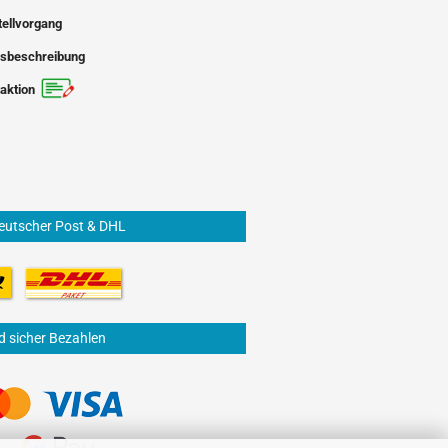
tellvorgang
sbeschreibung
aktion
eutscher Post & DHL
d sicher Bezahlen