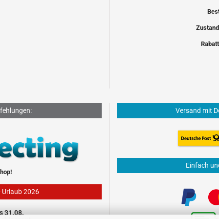
Bes
Zustand
Rabatt
fehlungen:
Versand mit D
Einfach un
hop!
- Urlaub 2026
s 31.08.