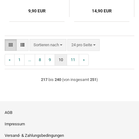
9,90 EUR
14,90 EUR
Sortieren nach
pro Seite
Sortieren nach
24 pro Seite
«
1
...
8
9
10
11
»
217
bis
240
(von insgesamt
251
)
AGB
Impressum
Versand- & Zahlungsbedingungen