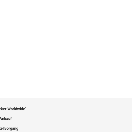
icker Worldwide"
Ankauf
tellvorgang