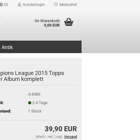
DE
Kundenlogin
Merkzettel
Suche...
Ihr Warenkorb
0,00 EUR
Antik
ions League 2015 Topps
er Album komplett
A 6083
it:
2-4 Tage
stand:
1
Stück
39,90 EUR
(MwSt. inkl.) zzgl.
Versand