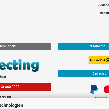
Zustand
Rabatt
fehlungen:
Versand mit D
Einfach un
hop!
- Urlaub 2026
s 31.08.
schlossen!
echnologien