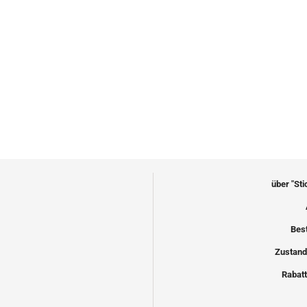
über "St
Bes
Zustand
Rabatt