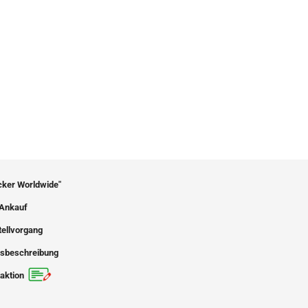
icker Worldwide"
Ankauf
tellvorgang
sbeschreibung
aktion