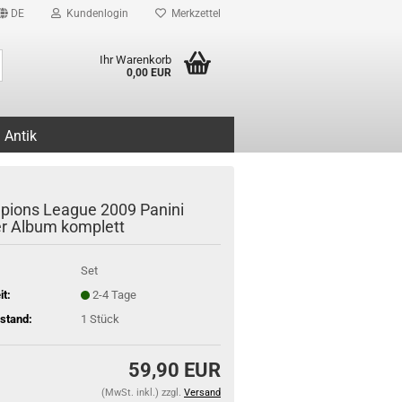
DE
Kundenlogin
Merkzettel
Suche...
Ihr Warenkorb
0,00 EUR
Antik
ions League 2009 Panini
er Album komplett
Set
it:
2-4 Tage
stand:
1
Stück
59,90 EUR
(MwSt. inkl.) zzgl.
Versand