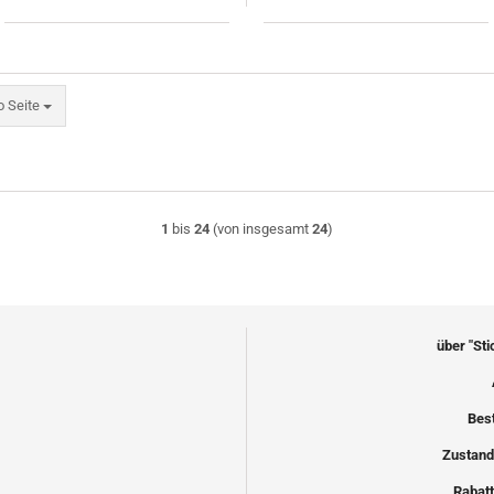
eite
o Seite
1
bis
24
(von insgesamt
24
)
über "St
Bes
Zustand
Rabatt