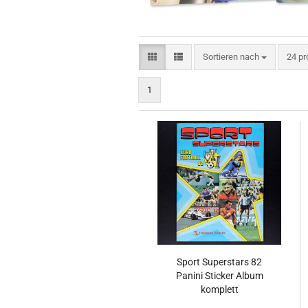
Sortieren nach
pro S
Sortieren nach
24 pr
1
Sport Superstars 82
Panini Sticker Album
komplett