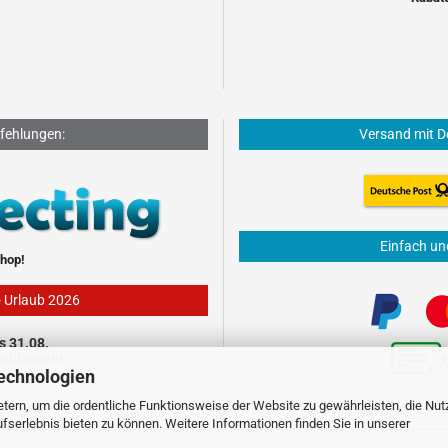
fehlungen:
Versand mit D
Einfach un
hop!
- Urlaub 2026
s 31.08.
schlossen!
echnologien
tern, um die ordentliche Funktionsweise der Website zu gewährleisten, die Nu
serlebnis bieten zu können. Weitere Informationen finden Sie in unserer