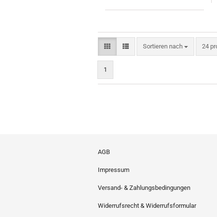
Sortieren nach
pro S
Sortieren nach
24 pr
1
AGB
Impressum
Versand- & Zahlungsbedingungen
Widerrufsrecht & Widerrufsformular