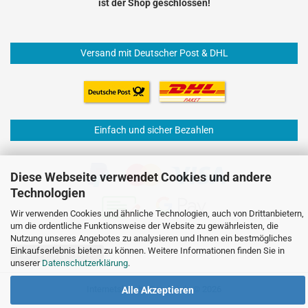
ist der Shop geschlossen!
Versand mit Deutscher Post & DHL
Einfach und sicher Bezahlen
Diese Webseite verwendet Cookies und andere
Technologien
Wir verwenden Cookies und ähnliche Technologien, auch von Drittanbietern,
um die ordentliche Funktionsweise der Website zu gewährleisten, die
Nutzung unseres Angebotes zu analysieren und Ihnen ein bestmögliches
Einkaufserlebnis bieten zu können. Weitere Informationen finden Sie in
Vertrag widerrufen
unserer
Datenschutzerklärung
.
Internetshop
by Gambio.de © 2026
Alle Akzeptieren