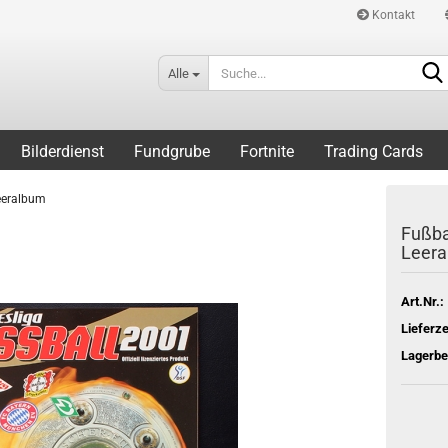
Kontakt
Alle
Bilderdienst
Fundgrube
Fortnite
Trading Cards
Leeralbum
Fußba
Leer
Art.Nr.:
Lieferze
Lagerbe