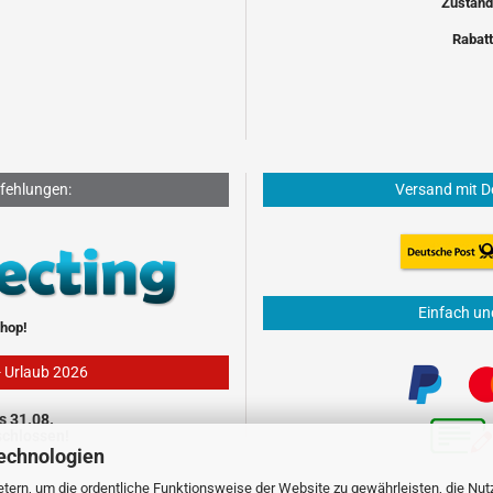
Zustand
Rabatt
fehlungen:
Versand mit D
Einfach un
hop!
- Urlaub 2026
s 31.08.
schlossen!
echnologien
tern, um die ordentliche Funktionsweise der Website zu gewährleisten, die Nu