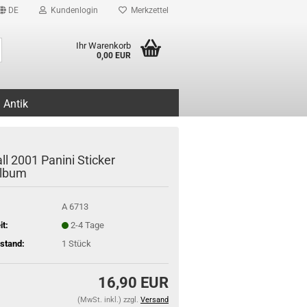
DE
Kundenlogin
Merkzettel
Suche...
Ihr Warenkorb
0,00 EUR
Antik
ll 2001 Panini Sticker
album
A 6713
it:
2-4 Tage
stand:
1
Stück
16,90 EUR
(MwSt. inkl.) zzgl.
Versand