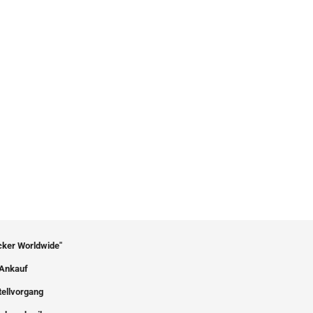
icker Worldwide"
Ankauf
tellvorgang