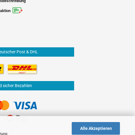
sbeschreibung
aktion
eutscher Post & DHL
d sicher Bezahlen
Alle Akzeptieren
tzung