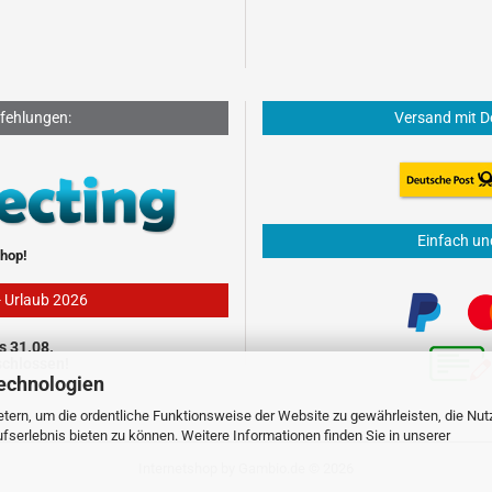
fehlungen:
Versand mit D
Einfach un
hop!
- Urlaub 2026
s 31.08.
schlossen!
echnologien
tern, um die ordentliche Funktionsweise der Website zu gewährleisten, die Nu
serlebnis bieten zu können. Weitere Informationen finden Sie in unserer
Internetshop
by Gambio.de © 2026