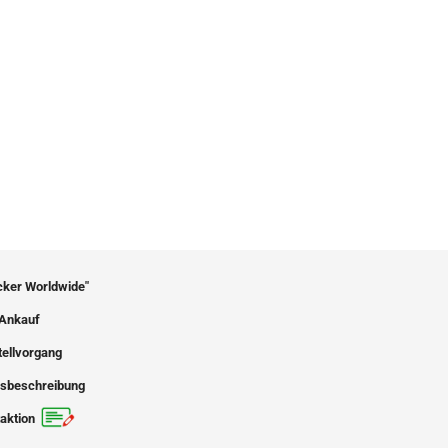
icker Worldwide"
Ankauf
tellvorgang
sbeschreibung
aktion