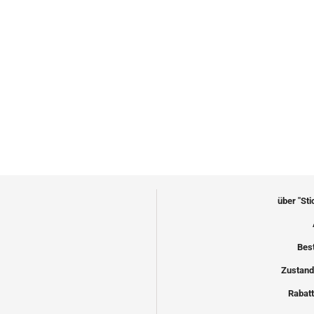
über "St
Bes
Zustand
Rabatt