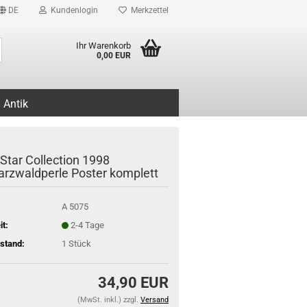
DE
Kundenlogin
Merkzettel
Suche...
Ihr Warenkorb
0,00 EUR
Antik
Star Collection 1998
rzwaldperle Poster komplett
A 5075
it:
2-4 Tage
stand:
1
Stück
34,90 EUR
(MwSt. inkl.) zzgl.
Versand