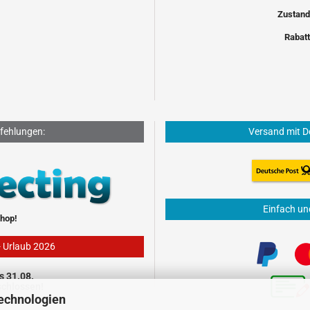
Zustand
Rabatt
fehlungen:
Versand mit D
Einfach un
hop!
- Urlaub 2026
s 31.08.
schlossen!
echnologien