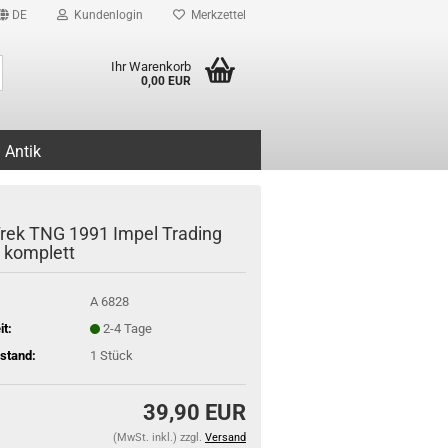
DE
Kundenlogin
Merkzettel
Suche...
Ihr Warenkorb
0,00 EUR
Antik
Trek TNG 1991 Impel Trading
 komplett
A 6828
it:
2-4 Tage
stand:
1
Stück
39,90 EUR
(MwSt. inkl.) zzgl.
Versand