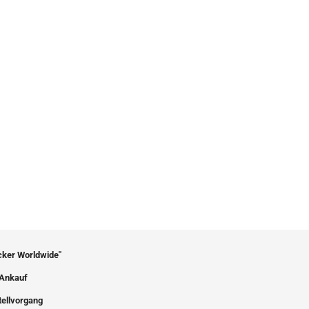
icker Worldwide"
Ankauf
tellvorgang